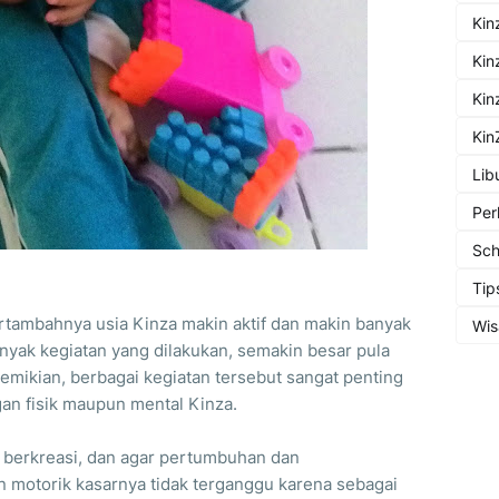
Kin
Kin
Kin
Kin
Lib
Per
Sch
Tip
rtambahnya usia Kinza makin aktif dan makin banyak
Wis
anyak kegiatan yang dilakukan, semakin besar pula
emikian, berbagai kegiatan tersebut sangat penting
n fisik maupun mental Kinza.
s berkreasi, dan agar pertumbuhan dan
motorik kasarnya tidak terganggu karena sebagai