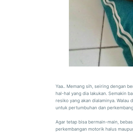
Yaa.. Memang sih, seiring dengan be
hal-hal yang dia lakukan. Semakin b
resiko yang akan dialaminya. Walau d
untuk pertumbuhan dan perkembanga
Agar tetap bisa bermain-main, beba
perkembangan motorik halus maupun 