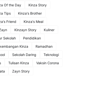
za Of the Day
Kinza Story
za Tips
Kinza's Brother
za's Friend
Kinza's Meal
Zayn
Kinzayn Story
Kuliner
ur Sekolah
Pendidikan
kembangan Kinza
Ramadhan
ool
Sekolah Daring
Teknologi
s
Tulisan Kinza
Vaksin Corona
ata
Zayn Story