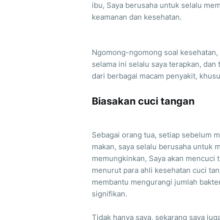
ibu, Saya berusaha untuk selalu me
keamanan dan kesehatan.
Ngomong-ngomong soal kesehatan, a
selama ini selalu saya terapkan, da
dari berbagai macam penyakit, khusu
Biasakan cuci tangan
Sebagai orang tua, setiap sebelum 
makan, saya selalu berusaha untuk m
memungkinkan, Saya akan mencuci t
menurut para ahli kesehatan cuci ta
membantu mengurangi jumlah bakteri
signifikan.
Tidak hanya saya, sekarang saya ju