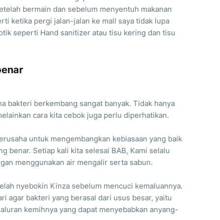
n setelah bermain dan sebelum menyentuh makanan
ti ketika pergi jalan-jalan ke mall saya tidak lupa
k seperti Hand sanitizer atau tisu kering dan tisu
benar
ana bakteri berkembang sangat banyak. Tidak hanya
melainkan cara kita cebok juga perlu diperhatikan.
 berusaha untuk mengembangkan kebiasaan yang baik
 benar. Setiap kali kita selesai BAB, Kami selalu
gan menggunakan air mengalir serta sabun.
telah nyebokin Kinza sebelum mencuci kemaluannya.
i agar bakteri yang berasal dari usus besar, yaitu
m saluran kemihnya yang dapat menyebabkan anyang-