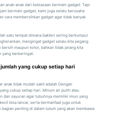
kan anak-anak dari kebiasaan bermain gadget. Tapi
jam bermain gadget, kami juga selalu berusaha
n cara membersihkan gadget agar tidak banyak
alah satu tempat dimana bakteri sering berkumpul
engherankan, mengingat gadget selalu kita pegang
bersih maupun kotor, bahkan tidak jarang kita
yang berkeringat.
 jumlah yang cukup setiap hari
ar anak tidak mudah sakit adalah Dengan
ang cukup setiap hari. Minum air putih atau
n dan sayuran agar tubuhnya memiliki imun yang
kecil bisa lancar, serta bermanfaat juga untuk
n bagian penting di dalam tubuh yang akan membawa