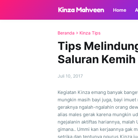
Home
A
Beranda
Kinza Tips
Tips Melindung
Saluran Kemih
Juli 10, 2017
Kegiatan Kinza emang banyak bange
mungkin masih bayi juga, bayi imue
geraknya ngalah-ngalahin orang dew
alias males gerak karena mungkin ud
ngejalanin aktiftas hariannya, mala
gimana.. Ummi kan kerjaannya gak ma
setrika dan tentunya ngurus Kinza ju