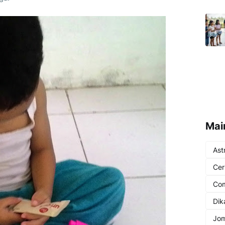
Mai
Ast
Cer
Com
Dik
Jo