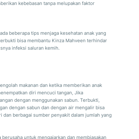
mberikan kebebasan tanpa melupakan faktor
da beberapa tips menjaga kesehatan anak yang
n terbukti bisa membantu Kinza Mahveen terhindar
snya infeksi saluran kemih.
mengolah makanan dan ketika memberikan anak
enempatkan diri mencuci tangan, Jika
angan dengan menggunakan sabun. Terbukti,
ngan dengan sabun dan dengan air mengalir bisa
 dan berbagai sumber penyakit dalam jumlah yang
ga berusaha untuk mengajarkan dan membiasakan