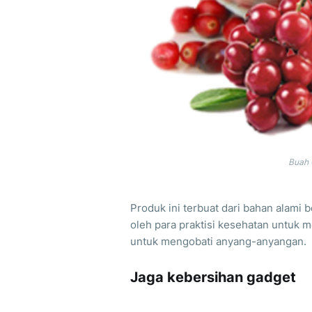
Buah C
Produk ini terbuat dari bahan alami
oleh para praktisi kesehatan untuk
untuk mengobati anyang-anyangan.
Jaga kebersihan gadget